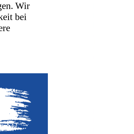
gen. Wir
eit bei
ere