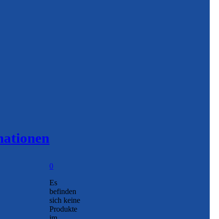
mationen
0
Es
befinden
sich keine
Produkte
im