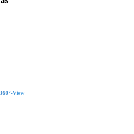
das
 360°-View