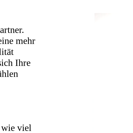
artner.
eine mehr
ität
sich Ihre
ühlen
 wie viel