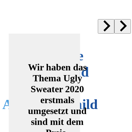
Zufriedene
Wir haben das
Kunden sind
Thema Ugly
unser
Sweater 2020
erstmals
Aushängeschild
umgesetzt und
sind mit dem