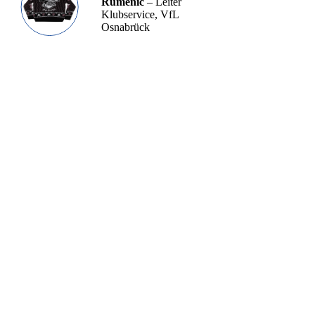
Rumenić
– Leiter
Klubservice, VfL
Osnabrück