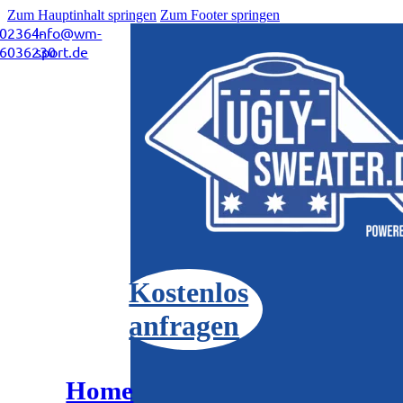
Zum Hauptinhalt springen
Zum Footer springen
02364-
info@wm-
6036230
sport.de
Kostenlos
anfragen
Home