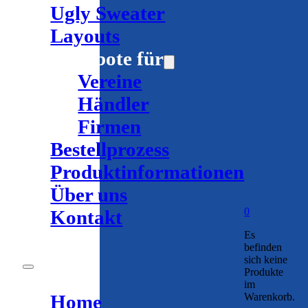
Ugly Sweater
Layouts
Angebote für
Vereine
Händler
Firmen
Bestellprozess
Produktinformationen
Über uns
0
Kontakt
Es
befinden
sich keine
Produkte
im
Warenkorb.
Home